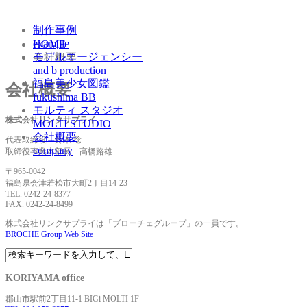
制作事例
example
HOME
モデルエージェンシー
会社概要
and b production
福島美少女図鑑
会社概要
fukushima BB
モルティ スタジオ
株式会社リンクサプライ
MOLTI STUDIO
会社概要
代表取締役 鈴木 稔
company
取締役事業本部長 高橋路雄
〒965-0042
福島県会津若松市大町2丁目14-23
TEL. 0242-24-8377
FAX. 0242-24-8499
株式会社リンクサプライは「ブローチェグループ」の一員です。
BROCHE Group Web Site
KORIYAMA office
郡山市駅前2丁目11-1 BIGi MOLTI 1F